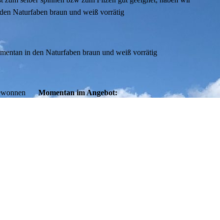
den Naturfaben braun und weiß vorrätig
mentan in den Naturfaben braun und weiß vorrätig
gewonnen
Momentan im Angebot:
Lotusseife:
n aus
die Liebliche Seife
Holzmichl:
mit Peeling, hervorragend
geeignet nach der Gartenarbeit