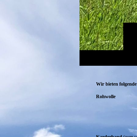
Wir bieten folgend
Rohwolle
Karderband
(zum se