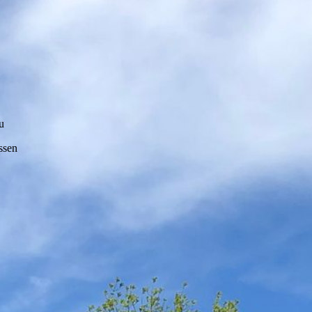
u
ssen