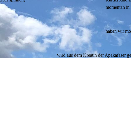
momentan in 
haben wir mo
wird aus dem Kreatin der Apakafaser 
die Seife hat eine 9% Rückfettung
wird in der Seifenmanufaktur LaRiSava
unserer Alpakawolle hergestellt