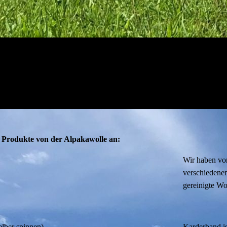
e Produkte von der Alpakawolle an:
Wir haben vo
verschiedenen
gereinigte Wo
lber spinnen)
Karderband is