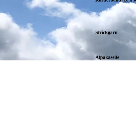
Strickgarn
Alpakaseife